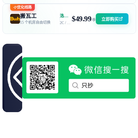
优化线路
搬瓦工
洛杉矶 DC6 机房 | 电信 / 联通 CN2 GIA + 移动 CMIN2
$49.99
立即购买
/季
15 个机房自由切换
2C / 2GB / 40GB SSD / 2.5TB 流量