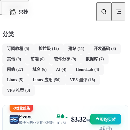
Skip to content
回到顶部
只抄
分类
订阅教程
(5)
捡垃圾
(12)
建站
(11)
开发基础
(8)
其他
(9)
前端
(6)
软件分享
(9)
数据库
(7)
网络
(27)
域名
(6)
AI
(4)
HomeLab
(4)
Linux
(5)
Linux 应用
(50)
VPS 测评
(18)
VPS 推荐
(3)
优化线路
Evoxt
马来西亚 | 电信 GIA + 联通 9929 | 优惠码：AFF2377-DEV
$3.32
立即购买
/月
最便宜的亚太优化线路
1C / 512MB / 5GB SSD / 150GB 流量
查看详情