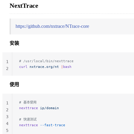
NextTrace
https://github.com/nxtrace/NTrace-core
安装
# /usr/local/bin/nexttrace
1
curl
 nxtrace.org/nt
 |
bash
2
使用
# 基本使用
1
nexttrace
 ip/domain
2
3
# 快速测试
4
nexttrace
 --fast-trace
5