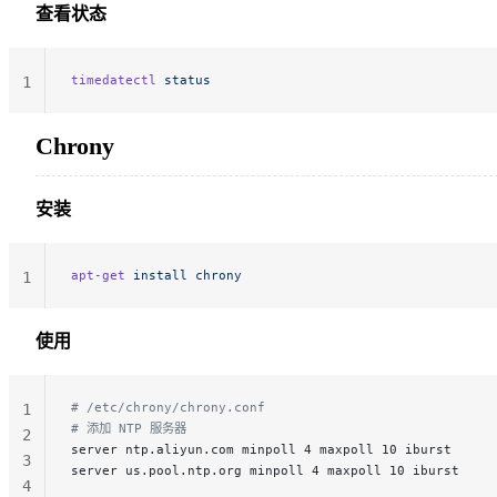
查看状态
timedatectl
 status
1
Chrony
安装
apt-get
 install
 chrony
1
使用
# /etc/chrony/chrony.conf
1
# 添加 NTP 服务器
2
server ntp.aliyun.com minpoll 4 maxpoll 10 iburst
3
server us.pool.ntp.org minpoll 4 maxpoll 10 iburst
4