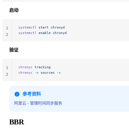
启动
systemctl
 start
 chronyd
1
systemctl
 enable
 chronyd
2
验证
chronyc
 tracking
1
chronyc
 -n
 sources
 -v
2
参考资料
阿里云 - 管理时间同步服务
BBR