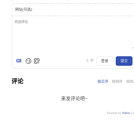
网址(可选)
0
字
登录
提交
评论
按正序
按倒序
按热
来发评论吧~
Powered by
Waline
v3