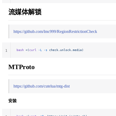
流媒体解锁
https://github.com/lmc999/RegionRestrictionCheck
bash
 <(
curl
 -L
 -s
 check.unlock.media)
1
MTProto
https://github.com/cutelua/mtg-dist
安装