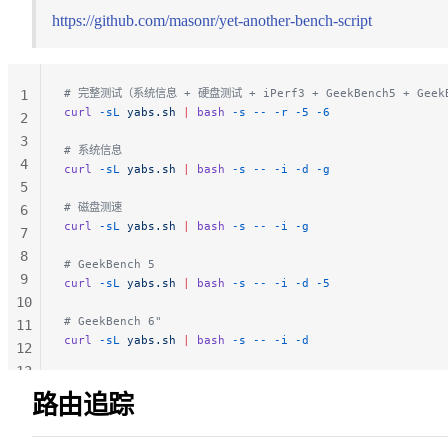
https://github.com/masonr/yet-another-bench-script
# 完整测试（系统信息 + 硬盘测试 + iPerf3 + GeekBench5 + Geek
1
curl
 -sL
 yabs.sh
 |
 bash
 -s
 --
 -r
 -5
 -6
2
3
# 系统信息
4
curl
 -sL
 yabs.sh
 |
 bash
 -s
 --
 -i
 -d
 -g
5
# 磁盘测速
6
curl
 -sL
 yabs.sh
 |
 bash
 -s
 --
 -i
 -g
7
8
# GeekBench 5
9
curl
 -sL
 yabs.sh
 |
 bash
 -s
 --
 -i
 -d
 -5
10
# GeekBench 6"
11
curl
 -sL
 yabs.sh
 |
 bash
 -s
 --
 -i
 -d
12
13
14
路由追踪