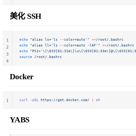
美化 SSH
echo
 "alias ls='ls --color=auto'"
 >>
/root/.bashrc
1
echo
 "alias ll='ls --color=auto -lAF'"
 >>
/root/.bashrc
2
echo
 "PS1='\[\033[01;31m\]\u\[\033[01;33m\]@\[\033[01;
3
source
 /root/.bashrc
4
Docker
curl
 -sSL
 https://get.docker.com/
 |
 sh
1
YABS