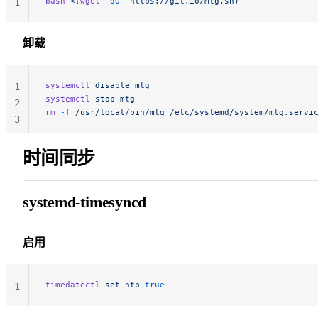
bash
 <(
wget
 -qO-
 https://git.io/mtg.sh)
1
卸载
systemctl
 disable
 mtg
1
systemctl
 stop
 mtg
2
rm
 -f
 /usr/local/bin/mtg
 /etc/systemd/system/mtg.servi
3
时间同步
systemd-timesyncd
启用
timedatectl
 set-ntp
 true
1