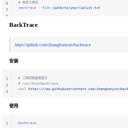
# 自定义测试
6
nexttrace
 --file
 /path/to/your/iplist.txt
7
8
BackTrace
https://github.com/zhanghanyun/backtrace
安装
# 三网回程直接显示
1
# /usr/bin/backtrace
2
curl
 https://raw.githubusercontent.com/zhanghanyun/bac
3
使用
backtrace
1