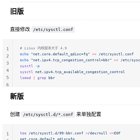
旧版
直接修改
/etc/sysctl.conf
# Linux 内核版本大于 4.9
1
echo
 "net.core.default_qdisc=fq"
 >>
 /etc/sysctl.conf
2
echo
 "net.ipv4.tcp_congestion_control=bbr"
 >>
 /etc/sys
3
sysctl
 -p
4
sysctl
 net.ipv4.tcp_available_congestion_control
5
lsmod
 |
 grep
 bbr
6
新版
创建
来单独配置
/etc/sysctl.d/*.conf
tee
 /etc/sysctl.d/99-bbr.conf
 >
/dev/null
 <<
EOF
1
net.core.default_qdisc=fq