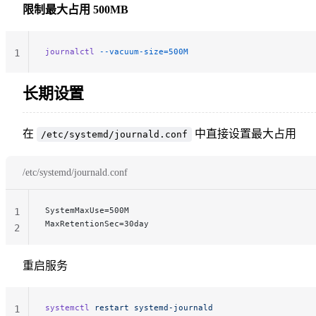
限制最大占用 500MB
journalctl
 --vacuum-size=500M
1
长期设置
在
中直接设置最大占用
/etc/systemd/journald.conf
/etc/systemd/journald.conf
SystemMaxUse=500M
1
MaxRetentionSec=30day
2
重启服务
systemctl
 restart
 systemd-journald
1