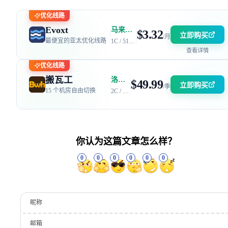
优化线路
Evoxt
马来西亚 | 电信 GIA + 联通 9929 | 优惠码：AFF2377-DEV
$3.32
立即购买
/月
最便宜的亚太优化线路
1C / 512MB / 5GB SSD / 150GB 流量
查看详情
优化线路
搬瓦工
洛杉矶 DC6 机房 | 电信 / 联通 CN2 GIA + 移动 CMIN2
$49.99
立即购买
/季
15 个机房自由切换
2C / 2GB / 40GB SSD / 2.5TB 流量
你认为这篇文章怎么样？
0
0
0
0
0
0
昵称
邮箱