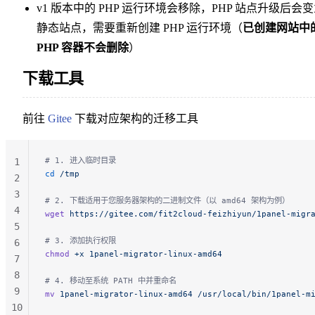
v1 版本中的 PHP 运行环境会移除，PHP 站点升级后会
静态站点，需要重新创建 PHP 运行环境（
已创建网站中
PHP 容器不会删除
）
下载工具
前往
Gitee
下载对应架构的迁移工具
# 1. 进入临时目录
1
cd
 /tmp
2
3
# 2. 下载适用于您服务器架构的二进制文件（以 amd64 架构为例）
4
wget
 https://gitee.com/fit2cloud-feizhiyun/1panel-migr
5
# 3. 添加执行权限
6
chmod
 +x
 1panel-migrator-linux-amd64
7
8
# 4. 移动至系统 PATH 中并重命名
9
mv
 1panel-migrator-linux-amd64
 /usr/local/bin/1panel-m
10