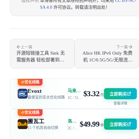
版权声明
本博客所有文章除特别声明外，均采用
CC BY-NC-
SA 4.0
许可协议。转载请注明出处！
上一篇
下一篇
开源短链接工具 Sink 无
Alice HK IPv6 Only 免费
需服务器 轻松部署到
机 1C/0.5G/5G/无限流量
Workers / Pages
测评
优化线路
Evoxt
马来西亚 | 电信 GIA + 联通 9929 | 优惠码：AFF2377-DEV
$3.32
立即购买
/月
最便宜的亚太优化线路
1C / 512MB / 5GB SSD / 150GB 流量
查看详情
优化线路
搬瓦工
洛杉矶 DC6 机房 | 电信 / 联通 CN2 GIA + 移动 CMIN2
$49.99
立即购买
/季
15 个机房自由切换
2C / 2GB / 40GB SSD / 2.5TB 流量