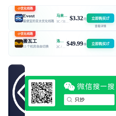
优化线路
Evoxt
马来西亚 | 电信 GIA + 联通 9929 | 优惠码：AFF2377-DEV
$3.32
立即购买
/月
最便宜的亚太优化线路
1C / 512MB / 5GB SSD / 150GB 流量
查看详情
优化线路
搬瓦工
洛杉矶 DC6 机房 | 电信 / 联通 CN2 GIA + 移动 CMIN2
$49.99
立即购买
/季
15 个机房自由切换
2C / 2GB / 40GB SSD / 2.5TB 流量