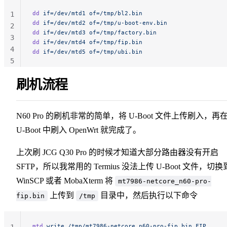
dd
 if=/dev/mtd1
 of=/tmp/bl2.bin
1
dd
 if=/dev/mtd2
 of=/tmp/u-boot-env.bin
2
dd
 if=/dev/mtd3
 of=/tmp/factory.bin
3
dd
 if=/dev/mtd4
 of=/tmp/fip.bin
4
dd
 if=/dev/mtd5
 of=/tmp/ubi.bin
5
刷机流程
N60 Pro 的刷机非常的简单，将 U-Boot 文件上传刷入，再
U-Boot 中刷入 OpenWrt 就完成了。
上次刷 JCG Q30 Pro 的时候才知道大部分路由器没有开启
SFTP，所以我常用的 Termius 没法上传 U-Boot 文件，切换
WinSCP 或者 MobaXterm 将
mt7986-netcore_n60-pro-
上传到
目录中，然后执行以下命令
fip.bin
/tmp
mtd
 write
 /tmp/mt7986-netcore_n60-pro-fip.bin
 FIP