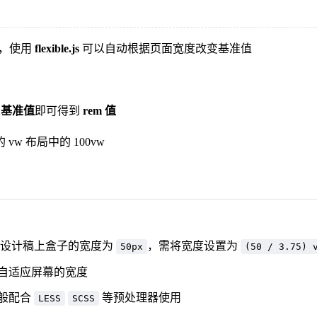
，使用
flexible.js
可以自动根据页面宽度改变基准值
以
基准值
即可得到
rem 值
vw 布局中的 100vw
设计稿上盒子的宽度为
，需将宽度设置为
50px
(50 / 3.75) 
自适应屏幕的宽度
般配合
等预处理器使用
LESS
SCSS