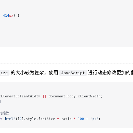
: 
414
px
) {
的大小较为复杂，使用
进行动态修改更加的
size
JavaScript
tElement.clientWidth 
||
 document.body.clientWidth;
例
进行缩放
e
(
'html'
)[
0
].style.fontSize 
=
 ratio 
*
 100
 +
 'px'
;