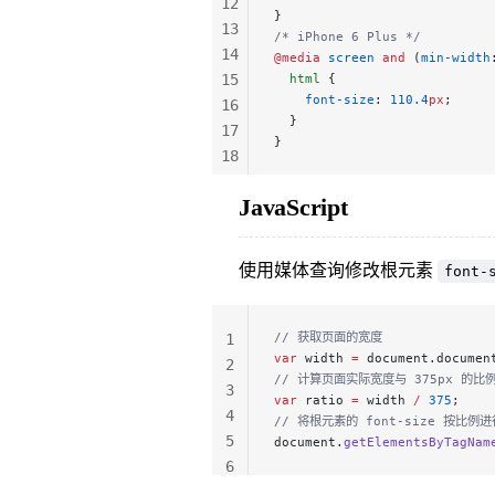
12
}
13
/* iPhone 6 Plus */
14
@media
 screen
 and
 (
min-width
15
  html
 {
    font-size
: 
110.4
px
;
16
  }
17
}
18
19
JavaScript
20
21
使用媒体查询修改根元素
font-
// 获取页面的宽度
1
var
 width 
=
 document.documen
2
// 计算页面实际宽度与 375px 的比
3
var
 ratio 
=
 width 
/
 375
;
4
// 将根元素的 font-size 按比例
5
document.
getElementsByTagNam
6