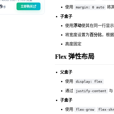
9
立即购买
使用
将
margin: 0 auto
/季
子盒子
使用
浮动
使其在同一行显示
将宽度设置为
百分比
，根据
高度固定
Flex 弹性布局
父盒子
使用
display: flex
通过
与
justify-content
子盒子
使用
flex-grow
flex-sh