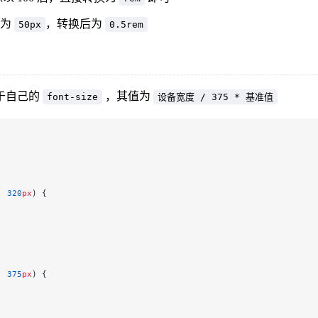
度为
，转换后为
50px
0.5rem
于自己的
，其值为
font-size
设备宽度 / 375 * 基准值
: 
320
px
) {
: 
375
px
) {