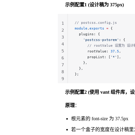
示例配置1 (设计稿为 375px)
// postcss.config.js
1
module
.
exports
 =
 {
2
  plugins: {
3
    'postcss-pxtorem'
: {
4
      // rootValue 设置为 设
5
      rootValue: 
37.5
,
      propList: [
'*'
],
6
    },
7
  },
8
};
9
10
示例配置2 (使用 vant 组件库，设计
原理
：
根元素的 font-size 为 37.5px
若一个盒子的宽度在设计稿里为 3