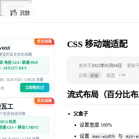
Skip to content
回到顶部
只抄
优化线路
CSS 移动端适配
voxt
便宜的亚太优化线路
 电信 GIA / 联通 9929
发布于
2022年05月04日
更新
AFF2377-DEV
CSS
分类
标签
前端
MB / 5GB SSD / 150GB 流量
立即购买
/月
流式布局（百分比布
优化线路
搬瓦工
父盒子
5 个机房自由切换
DC6 机房
设置宽度 100%
联通 GIA + 移动 CMIN2
设置
与
max-width
min-w
 / 40GB SSD / 2.5TB 流量