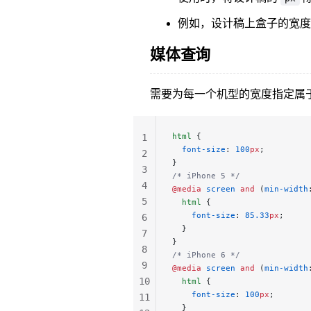
例如，设计稿上盒子的宽
媒体查询
需要为每一个机型的宽度指定属
html
 {
1
  font-size
: 
100
px
;
2
}
3
/* iPhone 5 */
4
@media
 screen
 and
 (
min-width
5
  html
 {
    font-size
: 
85.33
px
;
6
  }
7
}
8
/* iPhone 6 */
9
@media
 screen
 and
 (
min-width
10
  html
 {
    font-size
: 
100
px
;
11
  }