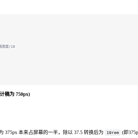
计稿宽度/10
稿为 750px)
75px 本来占屏幕的一半，除以 37.5 转换后为
(即37
10rem