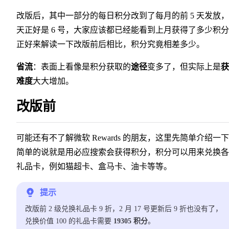
改版后，其中一部分的每日积分改到了每月的前 5 天发放
天正好是 6 号，大家应该都已经能看到上月获得了多少积
正好来解读一下改版前后相比，积分究竟相差多少。
省流
：表面上看像是积分获取的
途径
变多了，但实际上是
获
难度
大大增加。
改版前
可能还有不了解微软 Rewards 的朋友，这里先简单介绍一
简单的说就是用必应搜索会获得积分，积分可以用来兑换各
礼品卡，例如猫超卡、盒马卡、油卡等等。
提示
改版前 2 级兑换礼品卡 9 折，2 月 17 号更新后 9 折也没有了，
兑换价值 100 的礼品卡需要
19305 积分
。