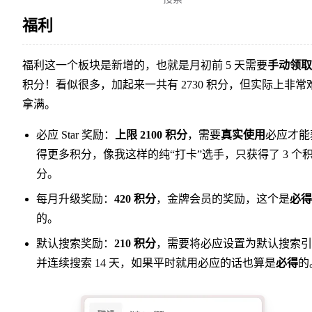
福利
福利这一个板块是新增的，也就是月初前 5 天需要
手动领取
积分！看似很多，加起来一共有 2730 积分，但实际上非常
拿满。
必应 Star 奖励：
上限 2100 积分
，需要
真实使用
必应才能
得更多积分，像我这样的纯“打卡”选手，只获得了 3 个
分。
每月升级奖励：
420 积分
，金牌会员的奖励，这个是
必得
的。
默认搜索奖励：
210 积分
，需要将必应设置为默认搜索引
并连续搜索 14 天，如果平时就用必应的话也算是
必得
的