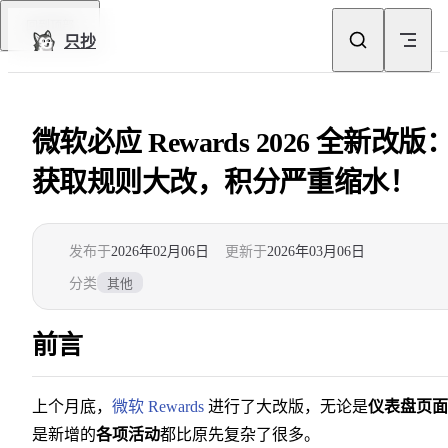
Skip to content
回到顶部
只抄
微软必应 Rewards 2026 全新改版
获取规则大改，积分严重缩水！
发布于
2026年02月06日
更新于
2026年03月06日
分类
其他
前言
上个月底，
微软 Rewards
进行了大改版，无论是
仪表盘页面
是新增的
各项活动
都比原先复杂了很多。