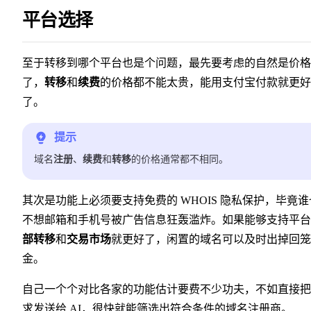
平台选择
至于转移到哪个平台也是个问题，最先要考虑的自然是价格
了，
转移
和
续费
的价格都不能太贵，能用支付宝付款就更好
了。
提示
域名
注册
、
续费
和
转移
的价格通常都不相同。
其次是功能上必须要支持免费的 WHOIS 隐私保护，毕竟谁
不想邮箱和手机号被广告信息狂轰滥炸。如果能够支持平台
部转移
和
交易市场
就更好了，闲置的域名可以及时出掉回笼
金。
自己一个个对比各家的功能估计要费不少功夫，不如直接把
求发送给 AI，很快就能筛选出符合条件的域名注册商。