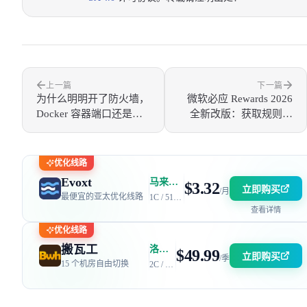
上一篇
下一篇
为什么明明开了防火墙，
微软必应 Rewards 2026
Docker 容器端口还是暴
全新改版：获取规则大
露了？
改，积分严重缩水！
优化线路
Evoxt
马来西亚 | 电信 GIA + 联通 9929 | 优惠码：AFF2377-DEV
$3.32
立即购买
/月
最便宜的亚太优化线路
1C / 512MB / 5GB SSD / 150GB 流量
查看详情
优化线路
搬瓦工
洛杉矶 DC6 机房 | 电信 / 联通 CN2 GIA + 移动 CMIN2
$49.99
立即购买
/季
15 个机房自由切换
2C / 2GB / 40GB SSD / 2.5TB 流量