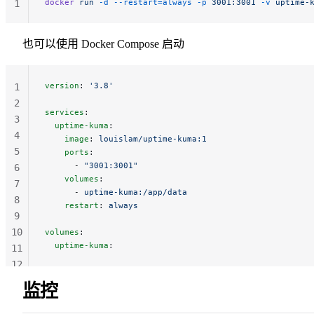
docker
 run
 -d
 --restart=always
 -p
 3001:3001
 -v
 uptime-
1
也可以使用 Docker Compose 启动
version
: 
'3.8'
1
2
services
:
3
  uptime-kuma
:
4
    image
: 
louislam/uptime-kuma:1
5
    ports
:
      - 
"3001:3001"
6
    volumes
:
7
      - 
uptime-kuma:/app/data
8
    restart
: 
always
9
10
volumes
:
  uptime-kuma
:
11
12
13
监控