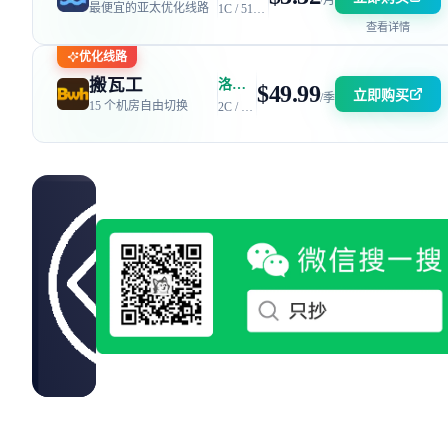
/月
最便宜的亚太优化线路
1C / 512MB / 5GB SSD / 150GB 流量
查看详情
优化线路
搬瓦工
洛杉矶 DC6 机房 | 电信 / 联通 CN2 GIA + 移动 CMIN2
$49.99
立即购买
/季
15 个机房自由切换
2C / 2GB / 40GB SSD / 2.5TB 流量