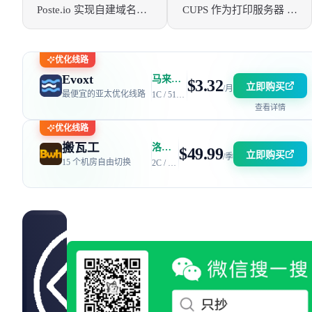
Poste.io 实现自建域名邮
CUPS 作为打印服务器 实
箱服务
现网络共享打印机
优化线路
Evoxt
马来西亚 | 电信 GIA + 联通 9929 | 优惠码：AFF2377-DEV
$3.32
立即购买
/月
最便宜的亚太优化线路
1C / 512MB / 5GB SSD / 150GB 流量
查看详情
优化线路
搬瓦工
洛杉矶 DC6 机房 | 电信 / 联通 CN2 GIA + 移动 CMIN2
$49.99
立即购买
/季
15 个机房自由切换
2C / 2GB / 40GB SSD / 2.5TB 流量