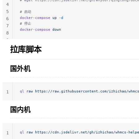
# wget https://cdn.jsdelivr.net/gh/whyour/qinglong/do
4
5
# 启动
docker-compose
 up
 -d
6
# 停止
7
docker-compose
 down
8
9
拉库脚本
国外机
ql
 raw
 https://raw.githubusercontent.com/izhichao/whmc
1
国内机
ql
 raw
 https://cdn.jsdelivr.net/gh/izhichao/whmcs-help
1