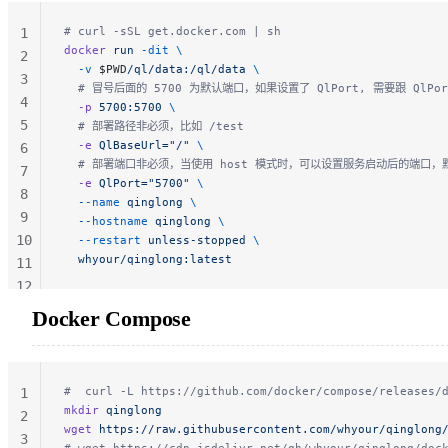
# curl -sSL get.docker.com | sh
1
docker
 run
 -dit
 \
2
  -v
 $PWD
/ql/data:/ql/data
 \
3
  # 冒号后面的 5700 为默认端口，如果设置了 QlPort, 需要跟 QlPo
4
  -p
 5700:5700
 \
5
  # 部署路径非必须，比如 /test
  -e
 QlBaseUrl="/"
 \
6
  # 部署端口非必须，当使用 host 模式时，可以设置服务启动后的端口，默
7
  -e
 QlPort="5700"
 \
8
  --name
 qinglong
 \
9
  --hostname
 qinglong
 \
10
  --restart
 unless-stopped
 \
  whyour/qinglong:latest
11
12
13
Docker Compose
#  curl -L https://github.com/docker/compose/releases/
1
mkdir
 qinglong
2
wget
 https://raw.githubusercontent.com/whyour/qinglong
3