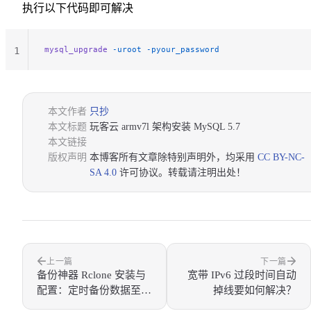
执行以下代码即可解决
mysql_upgrade
 -uroot
 -pyour_password
1
本文作者
只抄
本文标题
玩客云 armv7l 架构安装 MySQL 5.7
本文链接
版权声明
本博客所有文章除特别声明外，均采用
CC BY-NC-
SA 4.0
许可协议。转载请注明出处！
上一篇
下一篇
备份神器 Rclone 安装与
宽带 IPv6 过段时间自动
配置：定时备份数据至云
掉线要如何解决？
存储（以 OneDrive 为