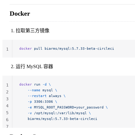
Docker
拉取第三方镜像
docker
 pull
 biarms/mysql:5.7.33-beta-circleci
1
运行 MySQL 容器
docker
 run
 -d
 \
1
    --name
 mysql
 \
2
    --restart
 always
 \
3
    -p
 3306:3306
 \
4
    -e
 MYSQL_ROOT_PASSWORD=your_password
 \
5
    -v
 /opt/mysql:/var/lib/mysql
 \
    biarms/mysql:5.7.33-beta-circleci
6
7