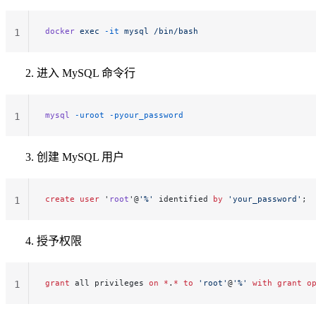
docker
 exec
 -it
 mysql
 /bin/bash
1
进入 MySQL 命令行
mysql
 -uroot
 -pyour_password
1
创建 MySQL 用户
create
 user
 '
root
'@
'%'
 identified 
by
 'your_password'
;
1
授予权限
grant
 all privileges 
on
 *
.
*
 to
 'root'
@
'%'
 with
 grant
 o
1