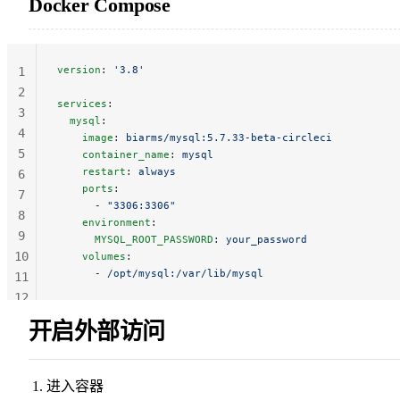
Docker Compose
version
: 
'3.8'
1
2
services
:
3
  mysql
:
4
    image
: 
biarms/mysql:5.7.33-beta-circleci
5
    container_name
: 
mysql
    restart
: 
always
6
    ports
:
7
      - 
"3306:3306"
8
    environment
:
9
      MYSQL_ROOT_PASSWORD
: 
your_password
10
    volumes
:
      - 
/opt/mysql:/var/lib/mysql
11
12
13
开启外部访问
进入容器