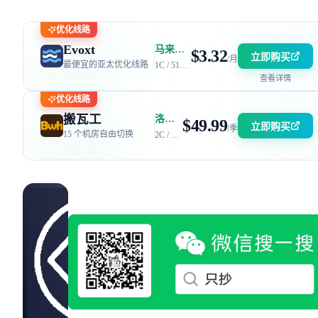
例）
优化线路
Evoxt
马来西亚 | 电信 GIA + 联通 9929 | 优惠码：AFF2377-DEV
$3.32
立即购买
/月
最便宜的亚太优化线路
1C / 512MB / 5GB SSD / 150GB 流量
查看详情
优化线路
搬瓦工
洛杉矶 DC6 机房 | 电信 / 联通 CN2 GIA + 移动 CMIN2
$49.99
立即购买
/季
15 个机房自由切换
2C / 2GB / 40GB SSD / 2.5TB 流量