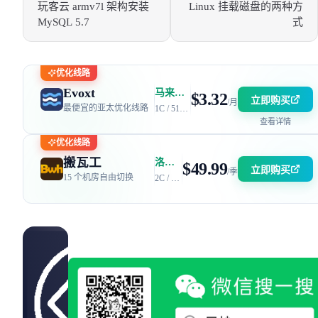
玩客云 armv7l 架构安装
Linux 挂载磁盘的两种方
MySQL 5.7
式
优化线路
Evoxt
马来西亚 | 电信 GIA + 联通 9929 | 优惠码：AFF2377-DEV
$3.32
立即购买
/月
最便宜的亚太优化线路
1C / 512MB / 5GB SSD / 150GB 流量
查看详情
优化线路
搬瓦工
洛杉矶 DC6 机房 | 电信 / 联通 CN2 GIA + 移动 CMIN2
$49.99
立即购买
/季
15 个机房自由切换
2C / 2GB / 40GB SSD / 2.5TB 流量