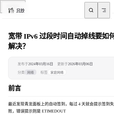
Skip to content
回到顶部
只抄
宽带 IPv6 过段时间自动掉线要如
解决？
发布于
2024年03月16日
更新于
2026年03月06日
分类
标签
网络
家庭网络
前言
最近发现青龙面板上的自动签到，每过 4 天就会提示签到失
败，错误提示则是 ETIMEDOUT