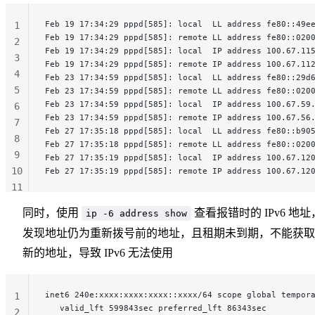
Feb 19 17:34:29 pppd[585]: local  LL address fe80::49e
1
Feb 19 17:34:29 pppd[585]: remote LL address fe80::020
2
Feb 19 17:34:29 pppd[585]: local  IP address 100.67.11
3
Feb 19 17:34:29 pppd[585]: remote IP address 100.67.11
4
Feb 23 17:34:59 pppd[585]: local  LL address fe80::29d
5
Feb 23 17:34:59 pppd[585]: remote LL address fe80::020
Feb 23 17:34:59 pppd[585]: local  IP address 100.67.59
6
Feb 23 17:34:59 pppd[585]: remote IP address 100.67.56
7
Feb 27 17:35:18 pppd[585]: local  LL address fe80::b90
8
Feb 27 17:35:18 pppd[585]: remote LL address fe80::020
9
Feb 27 17:35:19 pppd[585]: local  IP address 100.67.12
10
Feb 27 17:35:19 pppd[585]: remote IP address 100.67.12
11
12
同时，使用
查看报错时的 IPv6 地址
ip -6 address show
发现地址仍为重新拨号前的地址，且租期未到期，不能获取
新的地址，导致 IPv6 无法使用
inet6 240e:xxxx:xxxx:xxxx::xxxx/64 scope global tempor
1
   valid_lft 599843sec preferred_lft 86343sec
2