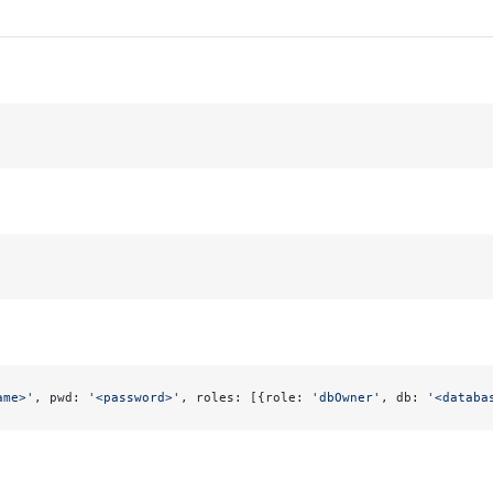
ame>'
, pwd: 
'<password>'
, roles: [{role: 
'dbOwner'
, db: 
'<databa