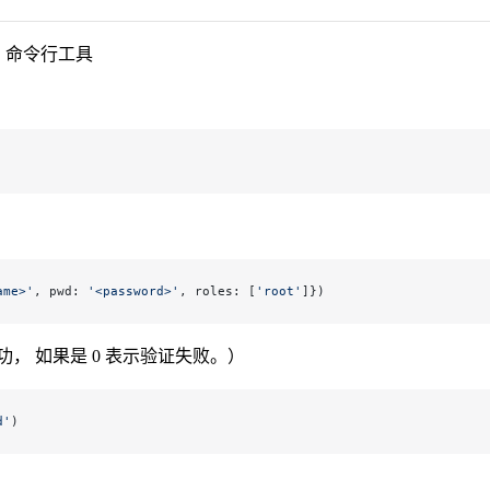
DB 命令行工具
ame>'
, pwd: 
'<password>'
, roles: [
'root'
]})
功， 如果是 0 表示验证失败。）
d'
)