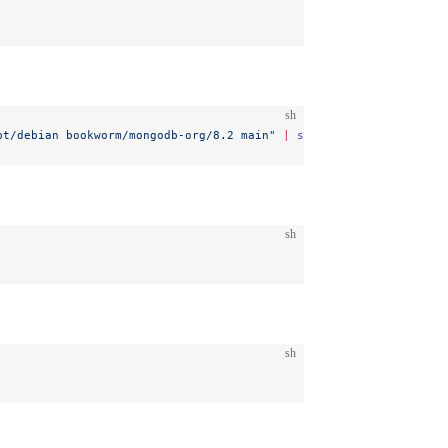
sh
pt/debian bookworm/mongodb-org/8.2 main"
 |
 sudo
 tee
 /etc/apt/sou
sh
sh