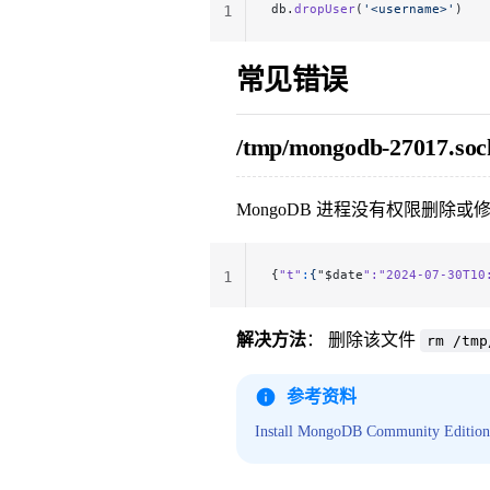
db.
dropUser
(
'<username>'
)
1
常见错误
/tmp/mongodb-27017.soc
MongoDB 进程没有权限删除
{
"t"
:
{
"$date
":"
2024-07-30T10
1
解决方法
： 删除该文件
rm /tmp
参考资料
Install MongoDB Community Edition