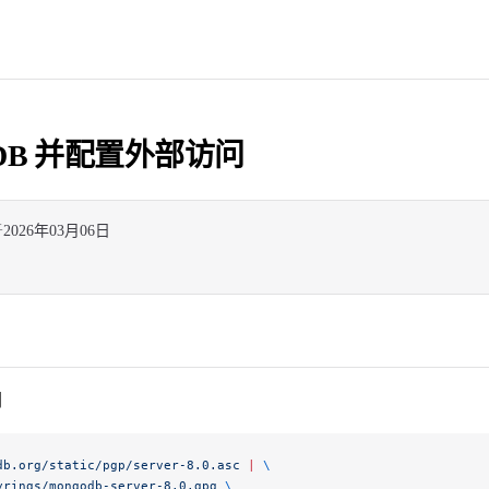
goDB 并配置外部访问
于
2026年03月06日
钥
db.org/static/pgp/server-8.0.asc
 |
 \
yrings/mongodb-server-8.0.gpg
 \