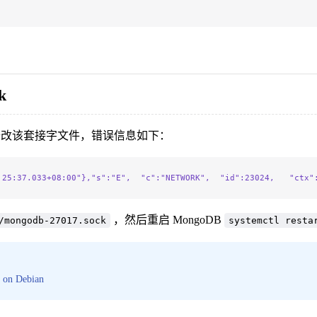
k
或修改该套接字文件，错误信息如下：
:25:37.033+08:00
"},"
s
":"
E
",  "
c
":"
NETWORK
",  "
id
":23024,   "
ctx
"
，然后重启 MongoDB
/mongodb-27017.sock
systemctl resta
 on Debian