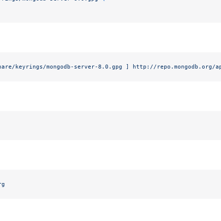
hare/keyrings/mongodb-server-8.0.gpg ] http://repo.mongodb.org/a
rg