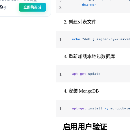
2
   --dearmor
9
3
立即购买
/季
创建列表文件
echo
 "deb [ signed-by=/usr/s
1
重新加载本地包数据库
apt-get
 update
1
安装 MongoDB
apt-get
 install
 -y
 mongodb-o
1
启用用户验证