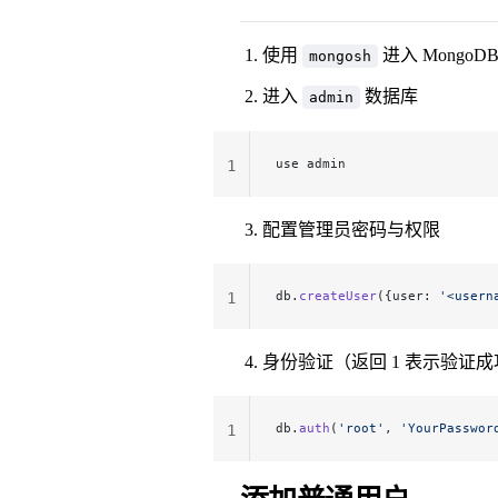
使用
进入 Mongo
mongosh
进入
数据库
admin
use admin
1
配置管理员密码与权限
db.
createUser
({user: 
'<usern
1
身份验证（返回 1 表示验证成
db.
auth
(
'root'
, 
'YourPasswor
1