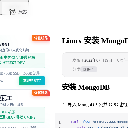
Skip to content
回到顶部
只抄
优化线路
Linux 安装 Mon
voxt
便宜的亚太优化线路
 电信 GIA / 联通 9929
发布于
2022年07月19日
更新
AFF2377-DEV
分类
数据库
MB / 5GB SSD / 150GB 流量
立即购买
/月
安装 MongoDB
优化线路
搬瓦工
导入 MongoDB 公共 GPG 密
5 个机房自由切换
DC6 机房
联通 GIA + 移动 CMIN2
curl
 -fsSL
 https://www.mongo
1
   sudo
 gpg
 -o
 /usr/share/ke
 / 40GB SSD / 2.5TB 流量