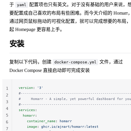
于
配置项也只有英文。对于没有基础的用户来说，
yaml
要配置成自己喜欢的布局有些困难。而今天介绍的 Homarr
通过网页鼠标拖动的可视化配置，就可以完成想要的布局，
起 Homepage 更容易上手。
安装
复制以下代码，创建
文件，通过
docker-compose.yml
Docker Compose 直接启动即可完成安装
version
: 
'3'
1
#-----------------------------------------------------
2
#     Homarr - A simple, yet powerful dashboard for yo
3
#-----------------------------------------------------
4
services
:
5
  homarr
:
    container_name
: 
homarr
6
    image
: 
ghcr.io/ajnart/homarr:latest
7