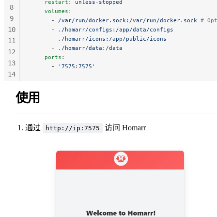
    restart
: 
unless-stopped
8
    volumes
:
9
      - 
/var/run/docker.sock:/var/run/docker.sock
 # Op
10
      - 
./homarr/configs:/app/data/configs
      - 
./homarr/icons:/app/public/icons
11
      - 
./homarr/data:/data
12
    ports
:
13
      - 
'7575:7575'
14
15
使用
16
通过
访问 Homarr
http://ip:7575