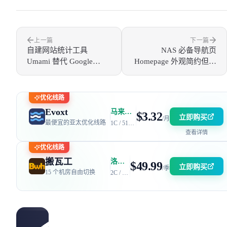
上一篇
下一篇
自建网站统计工具
NAS 必备导航页
Umami 替代 Google
Homepage 外观简约但功
Analytics
能丰富
优化线路
Evoxt
马来西亚 | 电信 GIA + 联通 9929 | 优惠码：AFF2377-DEV
$3.32
立即购买
/月
最便宜的亚太优化线路
1C / 512MB / 5GB SSD / 150GB 流量
查看详情
优化线路
搬瓦工
洛杉矶 DC6 机房 | 电信 / 联通 CN2 GIA + 移动 CMIN2
$49.99
立即购买
/季
15 个机房自由切换
2C / 2GB / 40GB SSD / 2.5TB 流量