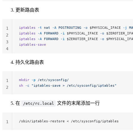
更新路由表
iptables
 -t
 nat
 -A
 POSTROUTING
 -o
 $PHYSICAL_IFACE 
-j
 M
1
iptables
 -A
 FORWARD
 -i
 $PHYSICAL_IFACE 
-o
 $ZEROTIER_IF
2
iptables
 -A
 FORWARD
 -i
 $ZEROTIER_IFACE 
-o
 $PHYSICAL_IF
3
iptables-save
4
持久化路由表
mkdir
 -p
 /etc/sysconfig/
1
sh
 -c
 "iptables-save > /etc/sysconfig/iptables"
2
在
文件的末尾添加一行
/etc/rc.local
/sbin/iptables-restore < /etc/sysconfig/iptables
1