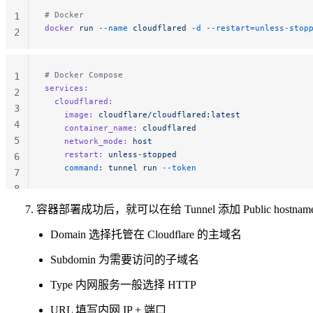
# Docker
1
docker
 run
 --name
 cloudflared
 -d
 --restart=unless-stop
2
# Docker Compose
1
services:
2
  cloudflared:
3
    image:
 cloudflare/cloudflared:latest
4
    container_name:
 cloudflared
5
    network_mode:
 host
    restart:
 unless-stopped
6
    command
:
 tunnel
 run
 --token
7
8
容器部署成功后，就可以在给 Tunnel 添加 Public hostnam
Domain 选择托管在 Cloudflare 的主域名
Subdomin 为需要访问的子域名
Type 内网服务一般选择 HTTP
URL 填写内网 IP + 端口