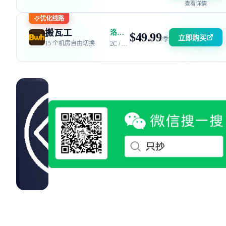
查看详情
优化线路
搬瓦工
洛杉矶 DC6 机房 | 电信 / 联通 CN2 GIA + 移动 CMIN2
$49.99
立即购买
/季
15 个机房自由切换
2C / 2GB / 40GB SSD / 2.5TB 流量