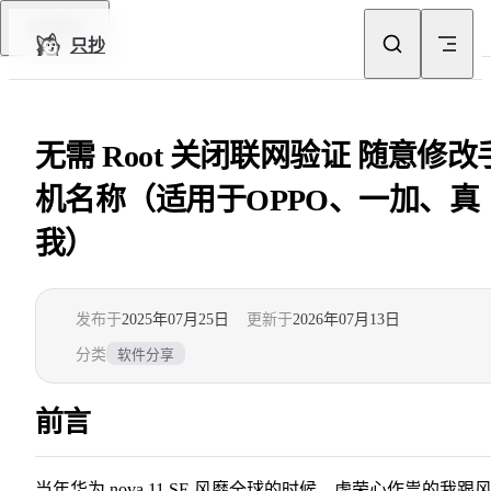
Skip to content
回到顶部
只抄
无需 Root 关闭联网验证 随意修改
机名称（适用于OPPO、一加、真
我）
发布于
2025年07月25日
更新于
2026年07月13日
分类
软件分享
前言
当年华为 nova 11 SE 风靡全球的时候，虚荣心作祟的我跟