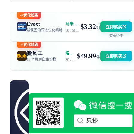
Workers / Pages
优化线路
Evoxt
马来西亚 | 电信 GIA + 联通 9929 | 优惠码：AFF2377-DEV
$3.32
立即购买
/月
最便宜的亚太优化线路
1C / 512MB / 5GB SSD / 150GB 流量
查看详情
优化线路
搬瓦工
洛杉矶 DC6 机房 | 电信 / 联通 CN2 GIA + 移动 CMIN2
$49.99
立即购买
/季
15 个机房自由切换
2C / 2GB / 40GB SSD / 2.5TB 流量