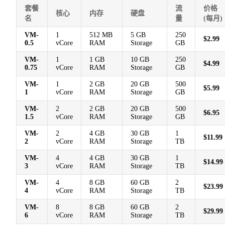
套餐
流
价格
核心
内存
硬盘
名
量
(每月)
VM-
1
512 MB
5 GB
250
$2.99
0.5
vCore
RAM
Storage
GB
VM-
1
1 GB
10 GB
250
$4.99
0.75
vCore
RAM
Storage
GB
VM-
1
2 GB
20 GB
500
$5.99
1
vCore
RAM
Storage
GB
VM-
2
2 GB
20 GB
500
$6.95
1.5
vCore
RAM
Storage
GB
VM-
2
4 GB
30 GB
1
$11.99
2
vCore
RAM
Storage
TB
VM-
4
4 GB
30 GB
1
$14.99
3
vCore
RAM
Storage
TB
VM-
4
8 GB
60 GB
2
$23.99
4
vCore
RAM
Storage
TB
VM-
8
8 GB
60 GB
2
$29.99
6
vCore
RAM
Storage
TB