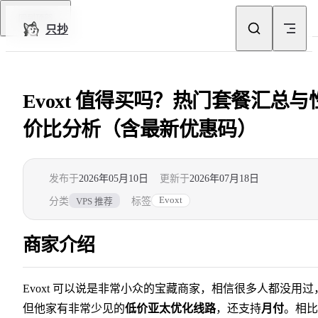
Skip to content
回到顶部
只抄
Evoxt 值得买吗？热门套餐汇总与
价比分析（含最新优惠码）
发布于
2026年05月10日
更新于
2026年07月18日
Evoxt
分类
标签
VPS 推荐
商家介绍
Evoxt 可以说是非常小众的宝藏商家，相信很多人都没用过
但他家有非常少见的
低价亚太优化线路
，还支持
月付
。相比