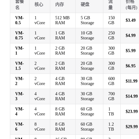
套餐
流
价格
核心
内存
硬盘
名
量
(每月)
VM-
1
512 MB
5 GB
150
$3.49
0.5
vCore
RAM
Storage
GB
VM-
1
1 GB
10 GB
250
$4.99
0.75
vCore
RAM
Storage
GB
VM-
1
2 GB
20 GB
300
$5.99
1
vCore
RAM
Storage
GB
VM-
2
2 GB
20 GB
300
$6.95
1.5
vCore
RAM
Storage
GB
VM-
2
4 GB
30 GB
600
$11.99
2
vCore
RAM
Storage
GB
VM-
4
4 GB
30 GB
700
$14.99
3
vCore
RAM
Storage
GB
VM-
4
8 GB
60 GB
1
$23.99
4
vCore
RAM
Storage
TB
VM-
8
8 GB
60 GB
1.2
$29.99
6
vCore
RAM
Storage
TB