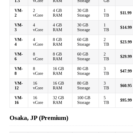
1.5
vCore
RAM
Storage
GB
VM-
2
4 GB
30 GB
1
$11.99
2
vCore
RAM
Storage
TB
VM-
4
4 GB
30 GB
1
$14.99
3
vCore
RAM
Storage
TB
VM-
4
8 GB
60 GB
2
$23.99
4
vCore
RAM
Storage
TB
VM-
8
8 GB
60 GB
2
$29.99
6
vCore
RAM
Storage
TB
VM-
8
16 GB
80 GB
3
$47.99
8
vCore
RAM
Storage
TB
VM-
16
16 GB
80 GB
3
$60.95
12
vCore
RAM
Storage
TB
VM-
16
32 GB
100 GB
5
$95.99
16
vCore
RAM
Storage
TB
Osaka, JP (Premium)