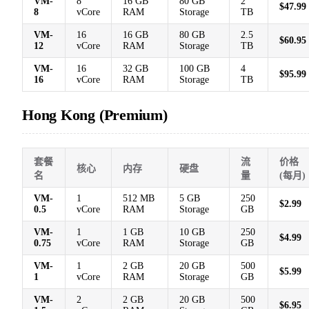
VM-
8
16 GB
80 GB
2
$47.99
8
vCore
RAM
Storage
TB
VM-
16
16 GB
80 GB
2.5
$60.95
12
vCore
RAM
Storage
TB
VM-
16
32 GB
100 GB
4
$95.99
16
vCore
RAM
Storage
TB
Hong Kong (Premium)
套餐
流
价格
核心
内存
硬盘
名
量
(每月)
VM-
1
512 MB
5 GB
250
$2.99
0.5
vCore
RAM
Storage
GB
VM-
1
1 GB
10 GB
250
$4.99
0.75
vCore
RAM
Storage
GB
VM-
1
2 GB
20 GB
500
$5.99
1
vCore
RAM
Storage
GB
VM-
2
2 GB
20 GB
500
$6.95