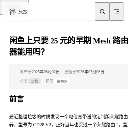
Skip to content
回到顶部
只抄
闲鱼上只要 25 元的早期 Mesh 路
器能用吗？
发布于
2025年08月02日
更新于
2026年03月06日
分类
标签
网络
路由器
前言
最近整理垃圾的时候发现一个电信宽带送的定制版荣耀路由
器，型号为 CD28 V2，正好当年也买过一个荣耀路由 2，