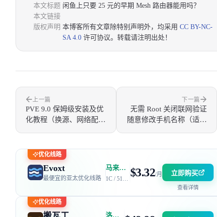
本文标题
闲鱼上只要 25 元的早期 Mesh 路由器能用吗？
本文链接
版权声明
本博客所有文章除特别声明外，均采用
CC BY-NC-
SA 4.0
许可协议。转载请注明出处！
上一篇
下一篇
PVE 9.0 保姆级安装及优
无需 Root 关闭联网验证
化教程（换源、网络配
随意修改手机名称（适用
置、远程唤醒等）【基础
于OPPO、一加、真我）
篇】
优化线路
Evoxt
马来西亚 | 电信 GIA + 联通 9929 | 优惠码：AFF2377-DEV
$3.32
立即购买
/月
最便宜的亚太优化线路
1C / 512MB / 5GB SSD / 150GB 流量
查看详情
优化线路
搬瓦工
洛杉矶 DC6 机房 | 电信 / 联通 CN2 GIA + 移动 CMIN2