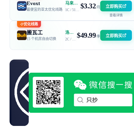
Evoxt
马来西亚 | 电信 GIA + 联通 9929 | 优惠码：AFF2377-DEV
$3.32
立即购买
/月
最便宜的亚太优化线路
1C / 512MB / 5GB SSD / 150GB 流量
查看详情
优化线路
搬瓦工
洛杉矶 DC6 机房 | 电信 / 联通 CN2 GIA + 移动 CMIN2
$49.99
立即购买
/季
15 个机房自由切换
2C / 2GB / 40GB SSD / 2.5TB 流量