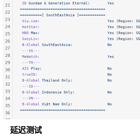
 SD
 Gundam
 G
 Generation
 Eternal:
        Yes
21
=======================================
22
==========[
 SouthEastAsia
 ]============
23
 Viu.com:
                               Yes
 (Region: 
S
24
 HotStar:
                               Yes
 (Region: 
S
 HBO
 Max:
                               Yes
 (Region: 
S
25
 SonyLiv:
                               Yes
 (Region: 
S
26
 B-Global
 SouthEastAsia:
                No
27
 ---SG---
28
 MeWatch:
                               Yes
29
 ---TH---
 AIS
 Play:
                              No
30
 trueID:
                                No
31
 B-Global
 Thailand
 Only:
                No
32
 ---ID---
33
 B-Global
 Indonesia
 Only:
               No
34
 ---VN---
 B-Global
 Việt
 Nam
 Only:
                No
35
=======================================
36
37
38
延迟测试
39