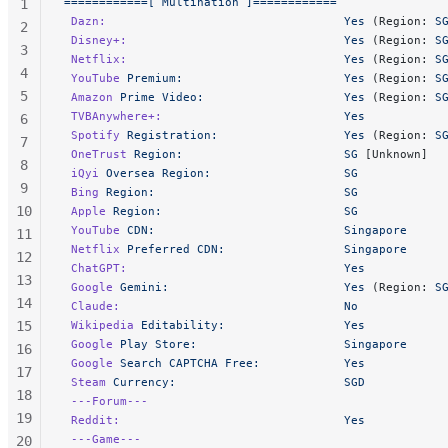
============[
 Multination
 ]============
46
1
 Dazn:
                                  Yes
 (Region: 
S
47
2
 Disney+:
                               Yes
 (Region: 
S
48
3
 Netflix:
                               Yes
 (Region: 
S
4
 YouTube
 Premium:
                       Yes
 (Region: 
S
5
 Amazon
 Prime
 Video:
                    Yes
 (Region: 
S
 TVBAnywhere+:
                          Yes
6
 Spotify
 Registration:
                  Yes
 (Region: 
S
7
 OneTrust
 Region:
                       SG
 [Unknown]
8
 iQyi
 Oversea
 Region:
                   SG
9
 Bing
 Region:
                           SG
10
 Apple
 Region:
                          SG
 YouTube
 CDN:
                           Singapore
11
 Netflix
 Preferred
 CDN:
                 Singapore
12
 ChatGPT:
                               Yes
13
 Google
 Gemini:
                         Yes
 (Region: 
S
14
 Claude:
                                No
15
 Wikipedia
 Editability:
                 Yes
 Google
 Play
 Store:
                     Singapore
16
 Google
 Search
 CAPTCHA
 Free:
            Yes
17
 Steam
 Currency:
                        SGD
18
 ---Forum---
19
 Reddit:
                                Yes
 ---Game---
20