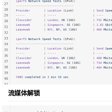
iperf3
 Network
 Speed
 Tests
 (IPv4):
27
---------------------------------
28
Provider
        |
 Location
 (Link)           
|
 Send
 Spe
29
-----
           |
 -----
                     |
 ----
    
Clouvider
       |
 London,
 UK
 (10G)          
|
 732
 Mbit
30
Leaseweb
        |
 Singapore,
 SG
 (10G)       
|
 1.02
 Gbi
31
Leaseweb
        |
 NYC,
 NY,
 US
 (10G)         
|
 469
 Mbit
32
33
iperf3
 Network
 Speed
 Tests
 (IPv6):
34
---------------------------------
Provider
        |
 Location
 (Link)           
|
 Send
 Spe
35
-----
           |
 -----
                     |
 ----
    
36
Clouvider
       |
 London,
 UK
 (10G)          
|
 408
 Mbit
37
Leaseweb
        |
 Singapore,
 SG
 (10G)       
|
 734
 Mbit
38
Leaseweb
        |
 NYC,
 NY,
 US
 (10G)         
|
 404
 Mbit
39
YABS
 completed
 in
 2
 min
 50
 sec
40
41
42
流媒体解锁
43
44
45