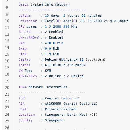
7
Basic
 System
 Information:
8
---------------------------------
9
Uptime
     :
 25
 days,
 2
 hours,
 52
 minutes
10
Processor
  :
 Intel
(
R
) 
Xeon
(
R
) 
CPU
 E5-2683
 v4
 @
 2.10GHz
CPU
 cores
  :
 1
 @
 2099.998
 MHz
11
AES-NI
     :
 ✔
 Enabled
12
VM-x/AMD-V
 :
 ✔
 Enabled
13
RAM
        :
 470.0
 MiB
14
Swap
       :
 0.0
 KiB
15
Disk
       :
 1.9
 GiB
Distro
     :
 Debian
 GNU/Linux
 12
 (bookworm)
16
Kernel
     :
 6.1.0-30-cloud-amd64
17
VM
 Type
    :
 KVM
18
IPv4/IPv6
  :
 ✔
 Online
 /
 ✔
 Online
19
IPv4
 Network
 Information:
20
---------------------------------
21
ISP
        :
 Coaxial
 Cable
 LLC
22
ASN
        :
 AS209699
 Coaxial
 Cable
 LLC
23
Host
       :
 Private
 Customer
24
Location
   :
 Singapore,
 North
 West
 (03)
Country
    :
 Singapore
25
26