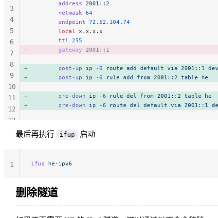
        address
 2001::2
3
        netmask
 64
4
        endpoint
 72.52.104.74
5
        local
 x.x.x.x
        ttl
 255
6
        gateway
 2001::1
7
8
        post-up
 ip
 -6
 route
 add
 default
 via
 2001::1
 de
9
        post-up
 ip
 -6
 rule
 add
 from
 2001::2
 table
 he
10
        pre-down
 ip
 -6
 rule
 del
 from
 2001::2
 table
 he
11
        pre-down
 ip
 -6
 route
 del
 default
 via
 2001::1
 d
12
13
14
最后再执行
启动
ifup
ifup
 he-ipv6
1
删除隧道