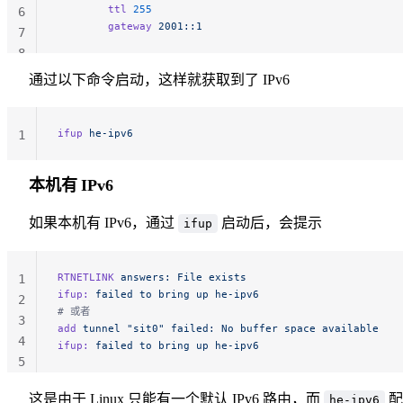
        ttl
 255
6
        gateway
 2001::1
7
8
通过以下命令启动，这样就获取到了 IPv6
ifup
 he-ipv6
1
本机有 IPv6
如果本机有 IPv6，通过
启动后，会提示
ifup
RTNETLINK
 answers:
 File
 exists
1
ifup:
 failed
 to
 bring
 up
 he-ipv6
2
# 或者
3
add
 tunnel
 "sit0"
 failed:
 No
 buffer
 space
 available
4
ifup:
 failed
 to
 bring
 up
 he-ipv6
5
这是由于 Linux 只能有一个默认 IPv6 路由，而
配
he-ipv6