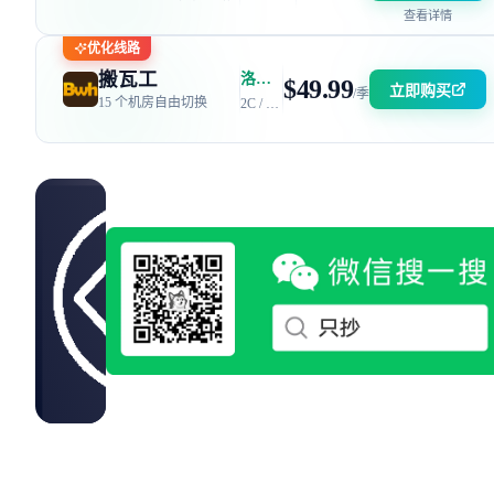
查看详情
优化线路
搬瓦工
洛杉矶 DC6 机房 | 电信 / 联通 CN2 GIA + 移动 CMIN2
$49.99
立即购买
/季
15 个机房自由切换
2C / 2GB / 40GB SSD / 2.5TB 流量