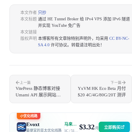
本文作者
只抄
本文标题
通过 HE Tunnel Broker 给 IPv4 VPS 添加 IPv6 隧道
并实现 YouTube 免广告
本文链接
版权声明
本博客所有文章除特别声明外，均采用
CC BY-NC-
SA 4.0
许可协议。转载请注明出处！
上一篇
下一篇
VitePress 静态博客对接
YxVM HK Eco Beta 月付
Umami API 展示网站访
$20 4C/4G/80G/20T 测评
问量、文章阅读量
优化线路
Evoxt
马来西亚 | 电信 GIA + 联通 9929 | 优惠码：AFF2377-DEV
$3.32
立即购买
/月
最便宜的亚太优化线路
1C / 512MB / 5GB SSD / 150GB 流量