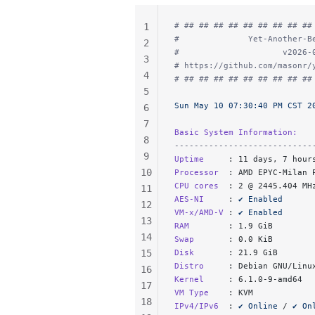
# ## ## ## ## ## ## ## ## ##
1
#              Yet-Another-B
2
#                     v2026-
3
# https://github.com/masonr/
4
# ## ## ## ## ## ## ## ## ##
5
Sun May 10 07:30:40 PM CST 2
6
7
Basic System Information:
8
----------------------------
9
Uptime     
: 11 days, 7 hour
10
Processor  
: AMD EPYC-Milan 
CPU cores  
: 2 @ 2445.404 MH
11
AES-NI     
: 
✔ Enabled
12
VM-x/AMD-V 
: 
✔ Enabled
13
RAM        
: 1.9 GiB
14
Swap       
: 0.0 KiB
15
Disk       
: 21.9 GiB
Distro     
: Debian GNU/Linu
16
Kernel     
: 6.1.0-9-amd64
17
VM Type    
: KVM
18
IPv4/IPv6  
: 
✔ Online
 / 
✔ On