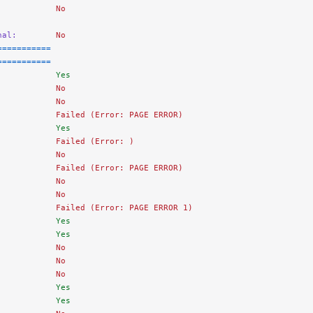
            No
nal:
        No
===========
===========
            Yes
            No
            No
            Failed (Error: PAGE ERROR)
            Yes
            Failed (Error: )
            No
            Failed (Error: PAGE ERROR)
            No
            No
            Failed (Error: PAGE ERROR 1)
            Yes
            Yes
            No
            No
            No
            Yes
            Yes