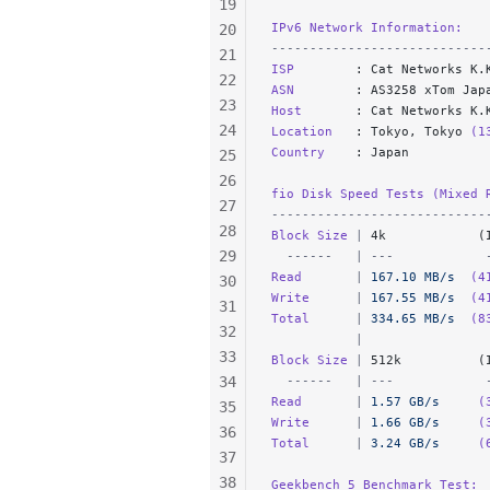
19
IPv6 Network Information:
20
----------------------------
21
ISP        
: Cat Networks K.
22
ASN        
: AS3258 xTom Jap
23
Host       
: Cat Networks K.
24
Location   
: Tokyo, Tokyo 
(1
Country    
: Japan
25
26
fio Disk Speed Tests (Mixed 
27
----------------------------
28
Block Size 
|
 4k            (
29
  ------   | ---            
Read       
|
 167.10 MB/s
  (4
30
Write      
|
 167.55 MB/s
  (4
31
Total      
|
 334.65 MB/s
  (8
32
           |                
33
Block Size 
|
 512k          (
34
  ------   | ---            
Read       
|
 1.57 GB/s
     (
35
Write      
|
 1.66 GB/s
     (
36
Total      
|
 3.24 GB/s
     (
37
38
Geekbench 5 Benchmark Test: