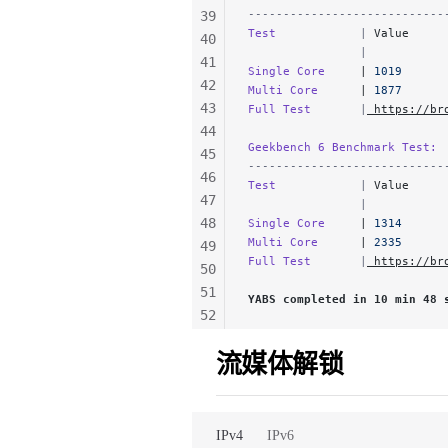
----------------------------
39
Test            
|
 Value     
40
                |           
41
Single Core     
| 
1019
42
Multi Core      
| 
1877
43
Full Test       
|
 https://br
44
Geekbench 6 Benchmark Test:
45
----------------------------
46
Test            
|
 Value     
47
                |           
48
Single Core     
| 
1314
Multi Core      
| 
2335
49
Full Test       
|
 https://br
50
51
YABS completed in 10 min 48 
52
53
流媒体解锁
54
55
56
57
IPv4
IPv6