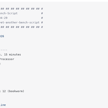
 ## ## ## ## ## ## ## ## #
ench-Script              #
04-29                    #
yet-another-bench-script #
 ## ## ## ## ## ## ## ## #
026
-----
s, 15 minutes
Processor
z
x 12 (bookworm)
line