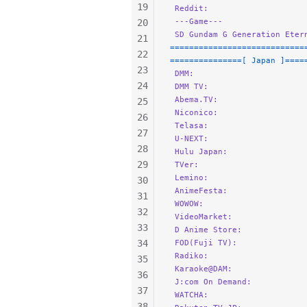
19
 Reddit:
                    
 ---Game---
20
 SD Gundam G Generation Eter
21
============================
22
===============[ Japan ]====
23
 DMM:
                       
24
 DMM TV:
                    
 Abema.TV:
                  
25
 Niconico:
                  
26
 Telasa:
                    
27
 U-NEXT:
                    
28
 Hulu Japan:
                
29
 TVer:
                      
 Lemino:
                    
30
 AnimeFesta:
                
31
 WOWOW:
                     
32
 VideoMarket:
               
33
 D Anime Store:
             
34
 FOD(Fuji TV):
              
 Radiko:
                    
35
 Karaoke@DAM:
               
36
 J:com On Demand:
           
37
 WATCHA:
                    
38