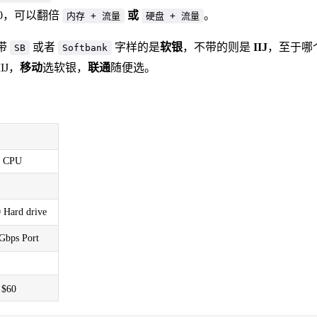
60，可以翻倍
或
。
内存 + 流量
硬盘 + 流量
带
或者
字样的是
软银
，不带的则是
IIJ
，至于哪
SB
Softbank
IIJ，
移动
选软银，
联通
随便选。
n CPU
Hard drive
Gbps Port
$60