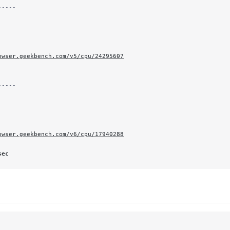
-----
                    
                    
owser.geekbench.com/v5/cpu/24295607
-----
                    
                    
owser.geekbench.com/v6/cpu/17940288
sec