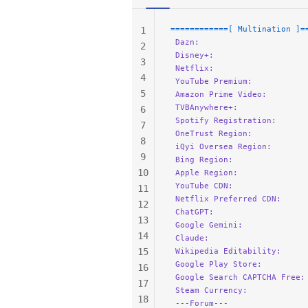
58
59
============[ Multination ]=
1
60
 Dazn:
                      
2
61
 Disney+:
                   
3
62
 Netflix:
                   
4
 YouTube Premium:
           
5
 Amazon Prime Video:
        
 TVBAnywhere+:
              
6
 Spotify Registration:
      
7
 OneTrust Region:
           
8
 iQyi Oversea Region:
       
9
 Bing Region:
               
10
 Apple Region:
              
 YouTube CDN:
               
11
 Netflix Preferred CDN:
     
12
 ChatGPT:
                   
13
 Google Gemini:
             
14
 Claude:
                    
15
 Wikipedia Editability:
     
 Google Play Store:
         
16
 Google Search CAPTCHA Free:
17
 Steam Currency:
            
18
 ---Forum---