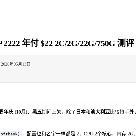
P 2222 年付 $22 2C/2G/22G/750G 测评
于
2026年05月13日
周年庆 (10月)
、
黑五
期间上架，除了
日本
和
澳大利亚
比较抢手外
，配置也和名字一样都是 2，CPU 2个核心、内存 2G、
Softbank)