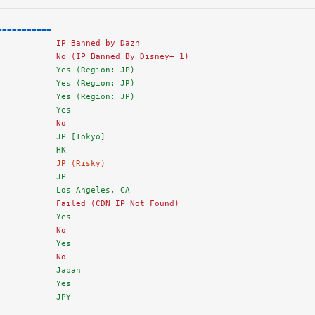
===========
            IP Banned by Dazn
            No (IP Banned By Disney+ 1)
            Yes (Region: JP)
            Yes (Region: JP)
            Yes (Region: JP)
            Yes
            No
            JP [Tokyo]
            HK
            JP (Risky)
            JP
            Los Angeles, CA
            Failed (CDN IP Not Found)
            Yes
            No
            Yes
            No
            Japan 
            Yes
            JPY