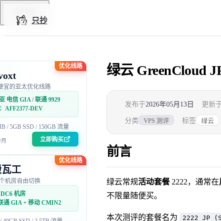
Skip to content
回到顶部
只抄
优化线路
绿云 GreenCloud J
voxt
便宜的亚太优化线路
 电信 GIA / 联通 9929
发布于
2026年05月13日
更新
AFF2377-DEV
分类
标签
VPS 测评
绿云
MB / 5GB SSD / 150GB 流量
立即购买
/月
前言
优化线路
搬瓦工
5 个机房自由切换
绿云常规
活动套餐
2222，通常在
DC6 机房
不限量随便买。
联通 GIA + 移动 CMIN2
本次测评的套餐名为
2222 JP (
 / 40GB SSD / 2.5TB 流量