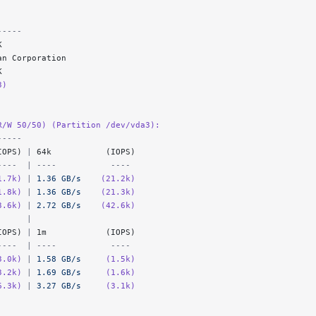
-----
K
an Corporation
K
3)
R/W 50/50) (Partition /dev/vda3):
-----
IOPS) 
|
 64k           (IOPS)
----  | ----           ---- 
1.7k)
 |
 1.36 GB/s
    (21.2k)
1.8k)
 |
 1.36 GB/s
    (21.3k)
3.6k)
 |
 2.72 GB/s
    (42.6k)
      |                     
IOPS) 
|
 1m            (IOPS)
----  | ----           ---- 
3.0k)
 |
 1.58 GB/s
     (1.5k)
3.2k)
 |
 1.69 GB/s
     (1.6k)
6.3k)
 |
 3.27 GB/s
     (3.1k)