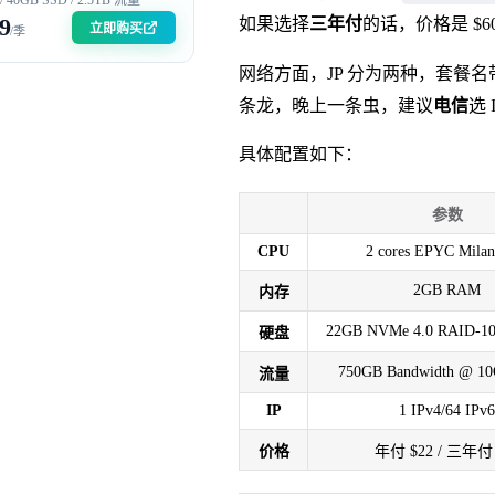
9
如果选择
三年付
的话，价格是 $
立即购买
/季
网络方面，JP 分为两种，套餐名
条龙，晚上一条虫，建议
电信
选 
具体配置如下：
参数
CPU
2 cores EPYC Mila
2GB RAM
内存
22GB NVMe 4.0 RAID-10 
硬盘
750GB Bandwidth @ 10
流量
IP
1 IPv4/64 IPv6
价格
年付 $22 / 三年付 