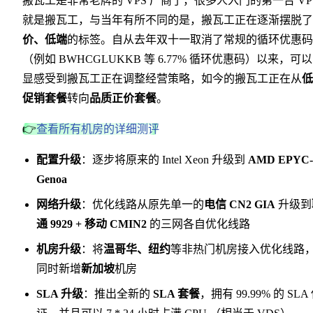
搬瓦工是非常老牌的 VPS 厂商了，很多人入门的第一台 VP
就是搬瓦工，与当年有所不同的是，搬瓦工正在逐渐摆脱了
价、低端
的标签。自从去年双十一取消了常规的循环优惠码
（例如 BWHCGLUKKB 等 6.77% 循环优惠码）以来，可
显感受到搬瓦工正在调整经营策略，如今的搬瓦工正在从
低
促销套餐
转向
品质正价套餐
。
👉
查看所有机房的详细测评
配置升级
：逐步将原来的 Intel Xeon 升级到
AMD EPYC-
Genoa
网络升级
：优化线路从原先单一的
电信 CN2 GIA
升级到
通 9929 + 移动 CMIN2
的三网各自优化线路
机房升级
：将
温哥华、纽约
等非热门机房接入优化线路
同时新增
新加坡
机房
SLA 升级
：推出全新的
SLA 套餐
，拥有 99.99% 的 SLA