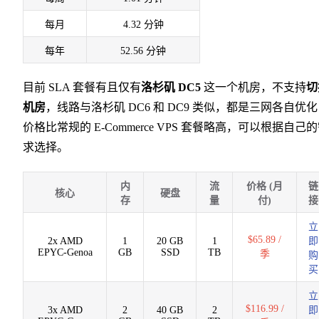
每月
4.32 分钟
每年
52.56 分钟
目前 SLA 套餐有且仅有
洛杉矶 DC5
这一个机房，不支持
切
机房
，线路与洛杉矶 DC6 和 DC9 类似，都是三网各自优
价格比常规的 E-Commerce VPS 套餐略高，可以根据自己
求选择。
内
流
价格 (月
链
核心
硬盘
存
量
付)
接
立
$65.89 /
2x AMD
1
20 GB
1
即
EPYC-Genoa
GB
SSD
TB
季
购
买
立
$116.99 /
3x AMD
2
40 GB
2
即