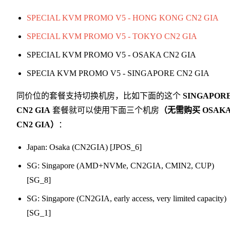
SPECIAL KVM PROMO V5 - HONG KONG CN2 GIA
SPECIAL KVM PROMO V5 - TOKYO CN2 GIA
SPECIAL KVM PROMO V5 - OSAKA CN2 GIA
SPECIA KVM PROMO V5 - SINGAPORE CN2 GIA
同价位的套餐支持切换机房，比如下面的这个
SINGAPOR
CN2 GIA
套餐就可以使用下面三个机房
（无需购买 OSAK
CN2 GIA）
：
Japan: Osaka (CN2GIA) [JPOS_6]
SG: Singapore (AMD+NVMe, CN2GIA, CMIN2, CUP)
[SG_8]
SG: Singapore (CN2GIA, early access, very limited capacity)
[SG_1]