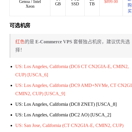
Genoa / Intel
$899.00
GB
SSD
TB
购
Xeon
买
可选机房
红色
的是
E-Commerce VPS
套餐独占机房，建议优先选
择！
US: Los Angeles, California (DC6 CT CN2GIA-E, CMIN2,
CUP) [USCA_6]
US: Los Angeles, California (DC9 AMD+NVMe, CT CN2GI
CMIN2, CUP) [USCA_9]
US: Los Angeles, California (DC8 ZNET) [USCA_8]
US: Los Angeles, California (DC2 AO) [USCA_2]
US: San Jose, California (CT CN2GIA-E, CMIN2, CUP)