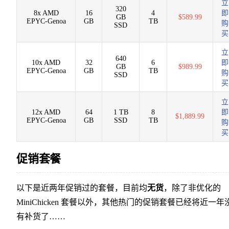
立
320
8x AMD
16
4
即
GB
$589.99
EPYC-Genoa
GB
TB
购
SSD
买
立
640
10x AMD
32
6
即
GB
$989.99
EPYC-Genoa
GB
TB
购
SSD
买
立
12x AMD
64
1 TB
8
即
$1,889.99
EPYC-Genoa
GB
SSD
TB
购
买
促销套餐
以下是近两年促销过的套餐，目前均
无货
，除了非优化的
MiniChicken 套餐以外，其他热门的促销套餐已经将近一年
有补货了……