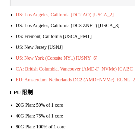
US: Los Angeles, California (DC2 AO) [USCA_2]
US: Los Angeles, California (DC8 ZNET) [USCA_8]
US: Fremont, California [USCA_FMT]
US: New Jersey [USNJ]
US: New York (Coresite NY1) [USNY_6]
CA: British Columbia, Vancouver (AMD-F+NVMe) [CABC_
EU: Amsterdam, Netherlands DC2 (AMD+NVMe) [EUNL_2
CPU 限制
20G Plan: 50% of 1 core
40G Plan: 75% of 1 core
80G Plan: 100% of 1 core