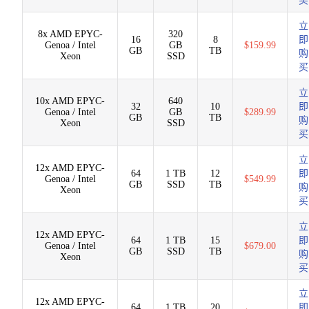
买
立
8x AMD EPYC-
320
16
8
即
Genoa / Intel
GB
$159.99
GB
TB
购
Xeon
SSD
买
立
10x AMD EPYC-
640
32
10
即
Genoa / Intel
GB
$289.99
GB
TB
购
Xeon
SSD
买
立
12x AMD EPYC-
64
1 TB
12
即
Genoa / Intel
$549.99
GB
SSD
TB
购
Xeon
买
立
12x AMD EPYC-
64
1 TB
15
即
Genoa / Intel
$679.00
GB
SSD
TB
购
Xeon
买
立
12x AMD EPYC-
64
1 TB
20
即