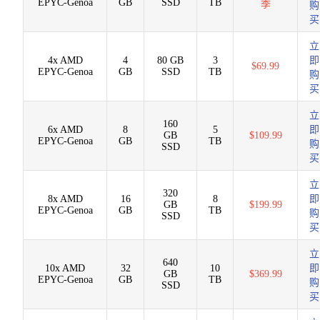
EPYC-Genoa
GB
SSD
TB
季
购
买
立
4x AMD
4
80 GB
3
即
$69.99
EPYC-Genoa
GB
SSD
TB
购
买
立
160
6x AMD
8
5
即
GB
$109.99
EPYC-Genoa
GB
TB
购
SSD
买
立
320
8x AMD
16
8
即
GB
$199.99
EPYC-Genoa
GB
TB
购
SSD
买
立
640
10x AMD
32
10
即
GB
$369.99
EPYC-Genoa
GB
TB
购
SSD
买