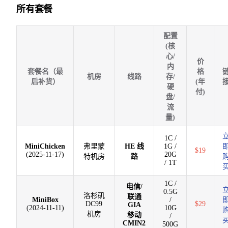
所有套餐
配置
(核
心/
价
内
套餐名（最
格
机房
线路
存/
后补货）
(年
硬
付)
盘/
流
量)
1C /
MiniChicken
弗里蒙
HE 线
1G /
$19
(2025-11-17)
20G
特机房
路
/ 1T
1C /
电信/
0.5G
洛杉矶
联通
MiniBox
/
DC99
$29
GIA
(2024-11-11)
10G
机房
移动
/
CMIN2
500G