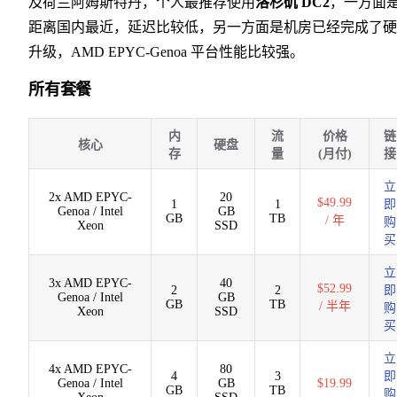
及荷兰阿姆斯特丹，个人最推荐使用
洛杉矶 DC2
，一方面
距离国内最近，延迟比较低，另一方面是机房已经完成了硬
升级，AMD EPYC-Genoa 平台性能比较强。
所有套餐
内
流
价格
链
核心
硬盘
存
量
(月付)
接
立
2x AMD EPYC-
20
$49.99
1
1
即
Genoa / Intel
GB
GB
TB
/ 年
购
Xeon
SSD
买
立
3x AMD EPYC-
40
$52.99
2
2
即
Genoa / Intel
GB
GB
TB
/ 半年
购
Xeon
SSD
买
立
4x AMD EPYC-
80
4
3
即
Genoa / Intel
GB
$19.99
GB
TB
购