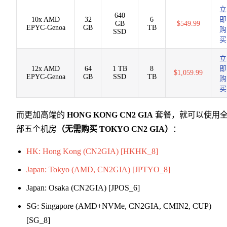
立
640
10x AMD
32
6
即
GB
$549.99
EPYC-Genoa
GB
TB
购
SSD
买
立
12x AMD
64
1 TB
8
即
$1,059.99
EPYC-Genoa
GB
SSD
TB
购
买
而更加高端的
HONG KONG CN2 GIA
套餐，就可以使用
部五个机房
（无需购买 TOKYO CN2 GIA）
：
HK: Hong Kong (CN2GIA) [HKHK_8]
Japan: Tokyo (AMD, CN2GIA) [JPTYO_8]
Japan: Osaka (CN2GIA) [JPOS_6]
SG: Singapore (AMD+NVMe, CN2GIA, CMIN2, CUP)
[SG_8]