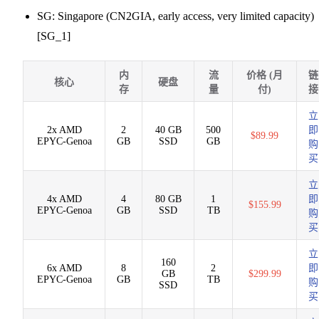
SG: Singapore (CN2GIA, early access, very limited capacity)
[SG_1]
内
流
价格 (月
链
核心
硬盘
存
量
付)
接
立
2x AMD
2
40 GB
500
即
$89.99
EPYC-Genoa
GB
SSD
GB
购
买
立
4x AMD
4
80 GB
1
即
$155.99
EPYC-Genoa
GB
SSD
TB
购
买
立
160
6x AMD
8
2
即
GB
$299.99
EPYC-Genoa
GB
TB
购
SSD
买