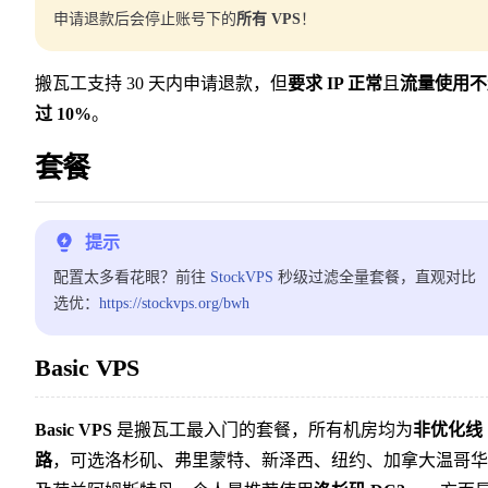
申请退款后会停止账号下的
所有 VPS
！
搬瓦工支持 30 天内申请退款，但
要求 IP 正常
且
流量使用不
过 10%
。
套餐
提示
配置太多看花眼？前往
StockVPS
秒级过滤全量套餐，直观对比
选优：
https://stockvps.org/bwh
Basic VPS
Basic VPS
是搬瓦工最入门的套餐，所有机房均为
非优化线
路
，可选洛杉矶、弗里蒙特、新泽西、纽约、加拿大温哥华