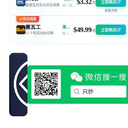
$3.32
立即购买
/月
最便宜的亚太优化线路
1C / 512MB / 5GB SSD / 150GB 流量
查看详情
优化线路
搬瓦工
洛杉矶 DC6 机房 | 电信 / 联通 CN2 GIA + 移动 CMIN2
$49.99
立即购买
/季
15 个机房自由切换
2C / 2GB / 40GB SSD / 2.5TB 流量