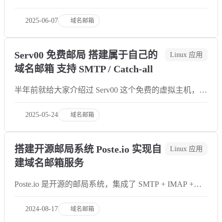
邮箱并不需要 VPS，也没有复杂的配置。只要有一个托
管在 Cloudflare 的域名就可以部署，像是常见的免费域
2025-06-07
域名邮箱
名 eu.org 或者 dpdns.org
Serv00 免费邮局 搭建属于自己的
Linux 应用
域名邮箱 支持 SMTP / Catch-all
半年前就给大家介绍过 Serv00 这个免费的虚拟主机，当
时可以说是非常火热，虽说是虚拟主机，但它可以连接
SSH，安装一些常规虚拟主机装不了的应用。可惜在上
2025-05-24
域名邮箱
个月，Serv00 更新了 ToS，像是大家最爱的哪吒探针、
AList 都不再支持
搭建开源邮局系统 Poste.io 实现自
Linux 应用
建域名邮箱服务
Poste.io 是开源的邮局系统，集成了 SMTP + IMAP +
POP3 + 反垃圾 + 防病毒 + Web 管理 + Web 电子邮件，
通过 Docker 几分钟就可以完成部署。在关闭反垃圾和
2024-08-17
域名邮箱
防病毒的情况下，1G 内存的 VPS