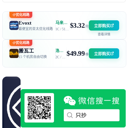
优化线路
Evoxt
马来西亚 | 电信 GIA + 联通 9929 | 优惠码：AFF2377-DEV
$3.32
立即购买
/月
最便宜的亚太优化线路
1C / 512MB / 5GB SSD / 150GB 流量
查看详情
优化线路
搬瓦工
洛杉矶 DC6 机房 | 电信 / 联通 CN2 GIA + 移动 CMIN2
$49.99
立即购买
/季
15 个机房自由切换
2C / 2GB / 40GB SSD / 2.5TB 流量