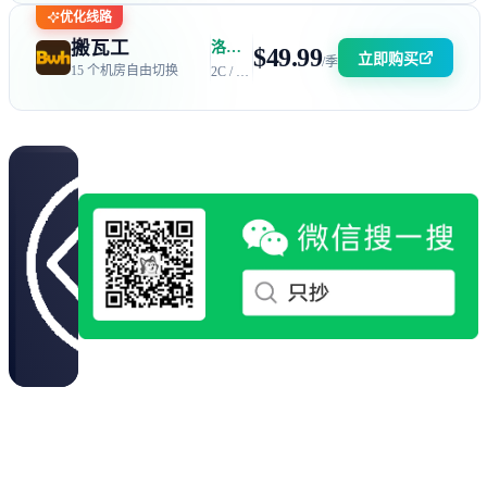
优化线路
搬瓦工
洛杉矶 DC6 机房 | 电信 / 联通 CN2 GIA + 移动 CMIN2
$49.99
立即购买
/季
15 个机房自由切换
2C / 2GB / 40GB SSD / 2.5TB 流量