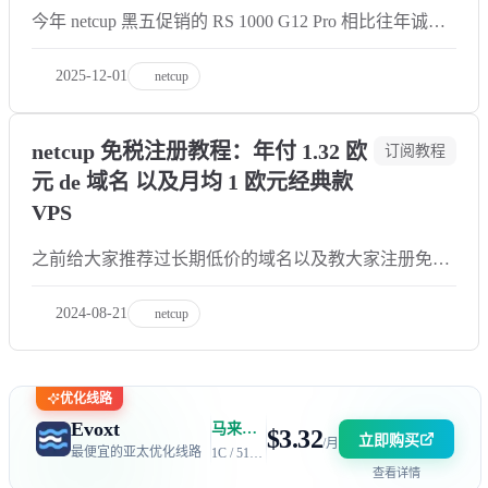
今年 netcup 黑五促销的 RS 1000 G12 Pro 相比往年诚意
明显不足。一方面是配置和每月促销款一样，只有硬盘
翻倍到了 512G，地区的话只有美东和德国可选，没有
2025-12-01
netcup
奥地利机房，另一方面这次只提供了三个月合约的套
餐，以往的单月合约
netcup 免税注册教程：年付 1.32 欧
订阅教程
元 de 域名 以及月均 1 欧元经典款
VPS
之前给大家推荐过长期低价的域名以及教大家注册免费
的 dpdns.org 域名，但有的小伙伴又有疑问了。免费域
名不稳定，有些地区会打不开；纯数字域名虽然便宜又
2024-08-21
netcup
不好记；还有些眼光长远的小伙伴又担心 10 年优惠的
域名，第 11 年恢复原价续费太
优化线路
Evoxt
马来西亚 | 电信 GIA + 联通 9929 | 优惠码：AFF2377-DEV
$3.32
立即购买
/月
最便宜的亚太优化线路
1C / 512MB / 5GB SSD / 150GB 流量
查看详情