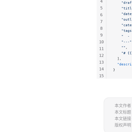
4
    "draf
5
    "titl
    "date
6
    "outl
7
    "cate
8
    "tags
9
    "  - 
10
    "---"
    ""
,
11
    "# {{
12
  ],
13
  "descri
14
}
15
16
17
本文作者
本文标题
本文链接
版权声明