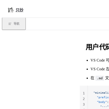
Skip to content
只抄
导航
用户代
VS Cod
VS Code
在
文
.md
"minimali
1
  "prefix
2
  "body"
:
3
    "---"