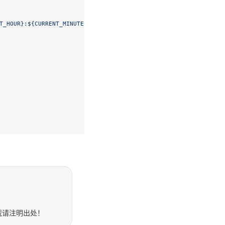
T_HOUR}:${CURRENT_MINUTE}:${CURRENT_SECOND}'"
,
载请注明出处！