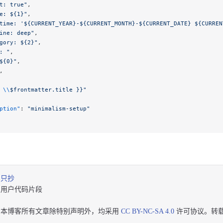
t: true"
,
e: ${1}"
,
time: '${CURRENT_YEAR}-${CURRENT_MONTH}-${CURRENT_DATE} ${CURREN
ine: deep"
,
gory: ${2}"
,
: "
,
${0}"
,
,
 
\\
$frontmatter.title }}"
ption"
: 
"minimalism-setup"
只抄
用户代码片段
本博客所有文章除特别声明外，均采用
CC BY-NC-SA 4.0
许可协议。转