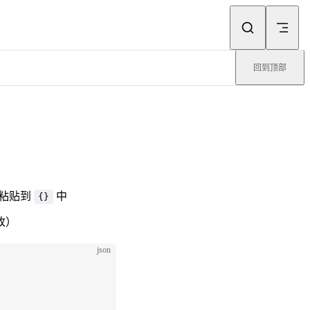
回到顶部
粘贴到
中
{}
改）
json