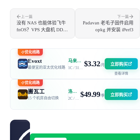
上一篇
下一篇
没有 NAS 也能体验飞牛
Padavan 老毛子固件启用
fnOS？VPS 大盘机 DD
opkg 并安装 iPerf3
安装飞牛 fnOS 保姆级教
程
优化线路
Evoxt
马来西亚 | 电信 GIA + 联通 9929 | 优惠码：AFF2377-DEV
$3.32
立即购买
/月
最便宜的亚太优化线路
1C / 512MB / 5GB SSD / 150GB 流量
查看详情
优化线路
搬瓦工
洛杉矶 DC6 机房 | 电信 / 联通 CN2 GIA + 移动 CMIN2
$49.99
立即购买
/季
15 个机房自由切换
2C / 2GB / 40GB SSD / 2.5TB 流量