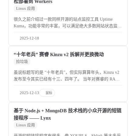
松部署到 Workers
Linux 应用
很久之前介绍过一款同样开源的站点监控工具 Uptime
Kuma，功能非常的丰富，可以满足绝大多数网站状态监控
的需求，但也存在一个较为致命的问题——需要部署在自
2025-12-18
己的 VPS 上。 当然，与其说这是 Uptime Kuma 的缺点，
不如说是自
“十年老兵” 赛睿 Kinzu v2 拆解并更换微动
捡垃圾
虽说标题写的是 “十年老兵”，但实际算算年头，Kinzu v2
发布至今其实已经有十三、四年了。 当年对赛睿的 RAW
霜冻之蓝心动了好久，但碍于钱包原因只能入手一个最入
门的 Kinzu v2 过过瘾。作为接触的第一个大品牌游戏鼠
2025-12-13
鼠标
标，没多久
基于 Node.js + MongoDB 技术栈的小众开源的短链
接程序 —— Lynx
Linux 应用
开源的短链接程序有很多，像 YOURLS、Shlink 等大多采