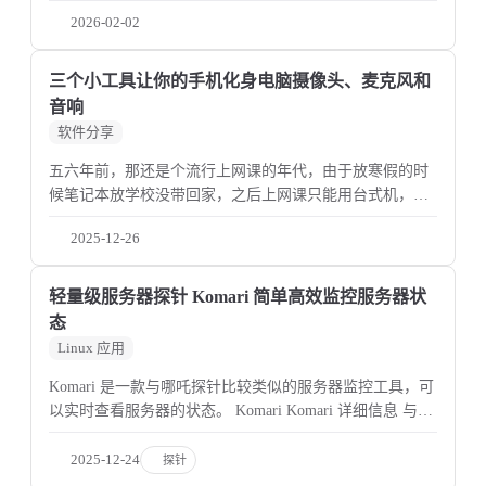
访问内网服务。这种方式相比通过公网 IP 直接开放端口来
2026-02-02
说，比较“合规”，安全性也更高。唯一的缺点就是速度受
限于
三个小工具让你的手机化身电脑摄像头、麦克风和
音响
软件分享
五六年前，那还是个流行上网课的年代，由于放寒假的时
候笔记本放学校没带回家，之后上网课只能用台式机，既
没有摄像头，也没有麦克风，每次被提问的时候都非常的
2025-12-26
尴尬。 后面才知道其实手机也可以作为电脑的摄像头、麦
克风和音响，偶尔拿来应个急还是非常方便
轻量级服务器探针 Komari 简单高效监控服务器状
态
Linux 应用
Komari 是一款与哪吒探针比较类似的服务器监控工具，可
以实时查看服务器的状态。 Komari Komari 详细信息 与哪
吒探针相比，主要有以下几个优点： 专注监控：Komari
没有像哪吒探针一样包含 DDNS、内网穿透等与监控无关*
2025-12-24
探针