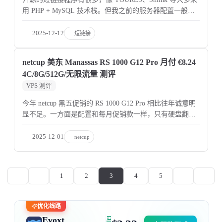
用 PHP + MySQL 技术栈。但我之前的服务器配置一般，
再加上自己写的小玩具使用的是 Node.js + MongoDB，这
些环境已经装在服务器上了，因此更倾向于寻找一款
2025-12-12
短链接
netcup 美东 Manassas RS 1000 G12 Pro 月付 €8.24
4C/8G/512G/无限流量 测评
VPS 测评
今年 netcup 黑五促销的 RS 1000 G12 Pro 相比往年诚意明
显不足。一方面是配置和每月促销款一样，只有硬盘翻倍
到了 512G，地区的话只有美东和德国可选，没有奥地利机
房，另一方面这次只提供了三个月合约的套餐，以往的单
2025-12-01
netcup
月合约
1
2
3
4
5
优化线路
Evoxt
马来西亚 | 电信 GIA + 联通 9929 | 优惠码：AFF2377-DEV